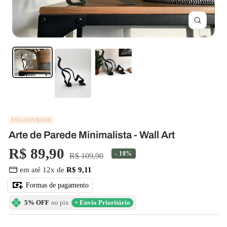
Zoom
EXCLUSIVIDADE
Arte de Parede Minimalista - Wall Art
Preço
R$ 89,90
- 18%
Preço
R$ 109,90
normal
em até 12x de
R$ 9,11
promocional
Formas de pagamento
5% OFF
no pix
+ Envio Prioritário