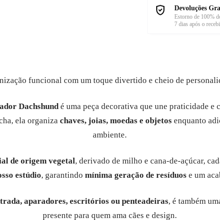
Devoluções Gra
Estorno de 100% do
7 dias após o receb
nização funcional com um toque divertido e cheio de personali
zador Dachshund
é uma peça decorativa que une praticidade e 
icha, ela organiza
chaves, joias, moedas e objetos
enquanto adi
ambiente.
al de origem vegetal
, derivado de milho e cana-de-açúcar, ca
sso estúdio
, garantindo
mínima geração de resíduos
e um aca
ntrada, aparadores, escritórios ou penteadeiras
, é também um
presente para quem ama cães e design.