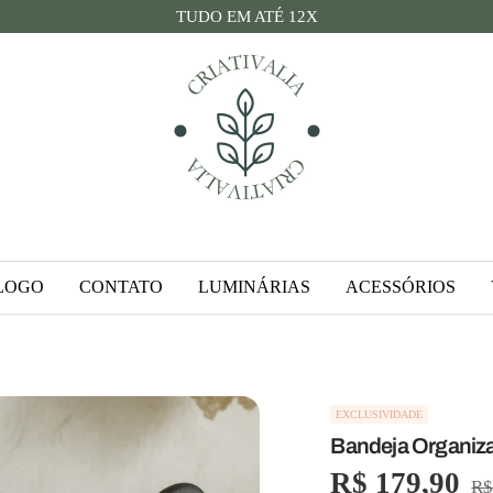
TUDO EM ATÉ 12X
Criativalia
LOGO
CONTATO
LUMINÁRIAS
ACESSÓRIOS
EXCLUSIVIDADE
Bandeja Organiz
Preço
R$ 179,90
Pr
R$