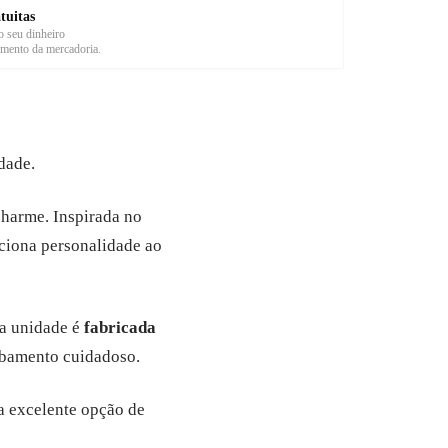
tuitas
 seu dinheiro
imento da mercadoria.
dade.
charme. Inspirada no
ciona personalidade ao
da unidade é
fabricada
bamento cuidadoso.
a excelente opção de