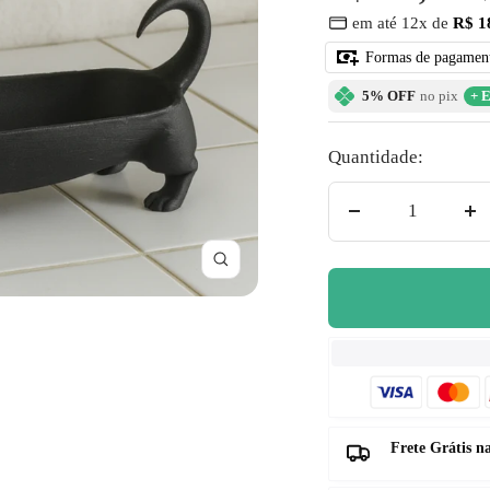
â
em até 12x de
R$ 1
no
promocional
Formas de pagamen
5% OFF
no pix
+ E
Quantidade:
Diminuir
Au
quantidade
qu
Zoom
Frete Grátis 