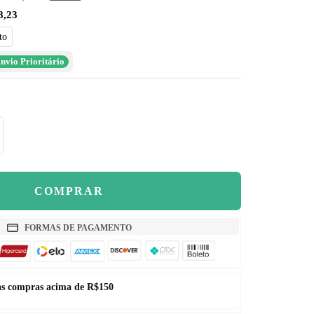
–
8,23
rmal
to
nvio Prioritário
mentar
antidade
COMPRAR
FORMAS DE PAGAMENTO
nas compras acima de R$150