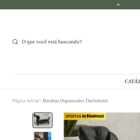
Pular
Anterior
para
o
conteúdo
CATÁ
Página Inicial
Bandeja Organizador Dachshund