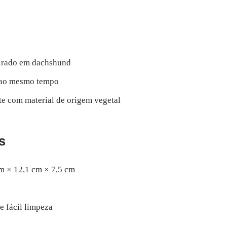
pirado em dachshund
 ao mesmo tempo
e com material de origem vegetal
s
m × 12,1 cm × 7,5 cm
de fácil limpeza