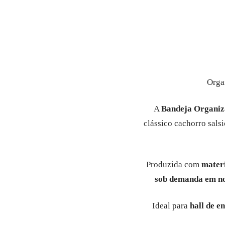
Orga
A
Bandeja Organi
clássico cachorro sals
Produzida com
materi
sob demanda em no
Ideal para
hall de e