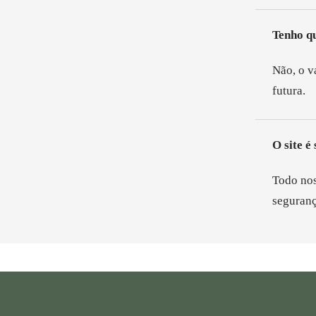
¡
Tenho q
Não, o v
futura.
O site é
Todo nos
seguranç