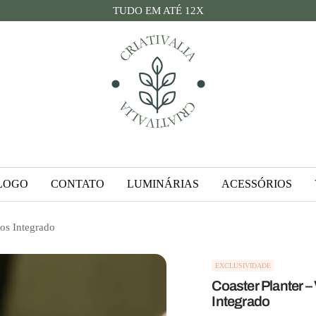
TUDO EM ATÉ 12X
Criativalia
LOGO
CONTATO
LUMINÁRIAS
ACESSÓRIOS
os Integrado
EXCLUSIVIDADE
Coaster Planter 
Integrado