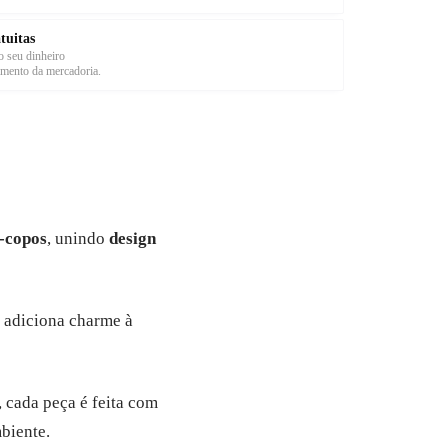
tuitas
 seu dinheiro
imento da mercadoria.
-copos
, unindo
design
a adiciona charme à
, cada peça é feita com
mbiente.