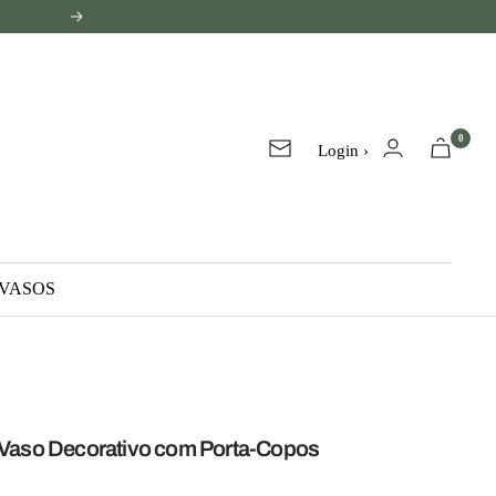
Próxima
0
Login ›
Lista
de
e-
mails
VASOS
– Vaso Decorativo com Porta-Copos