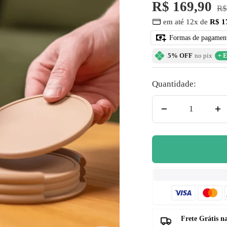
â
Preço
R$ 169,90
Pr
R$
em até 12x de
R$ 1
no
promocional
Formas de pagamen
5% OFF
no pix
+ E
Quantidade:
Diminuir
Au
quantidade
qu
Frete Grátis 