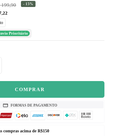
–
eço
- 15%
 199,90
7,22
rmal
to
nvio Prioritário
mentar
antidade
COMPRAR
FORMAS DE PAGAMENTO
nas compras acima de R$150