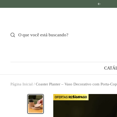
Pular
Anterior
para
o
conteúdo
CATÁ
Página Inicial
Coaster Planter – Vaso Decorativo com Porta-Cop