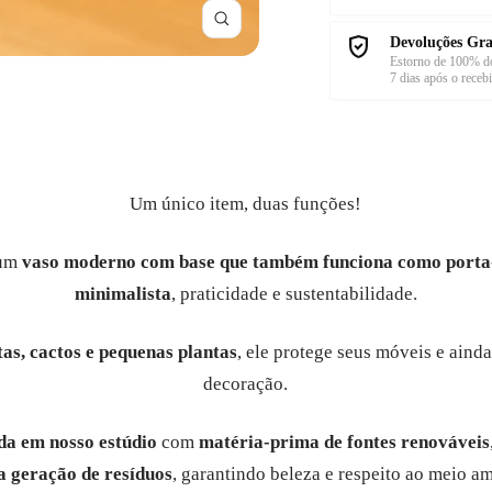
Zoom
Devoluções Gra
Estorno de 100% do
7 dias após o receb
Um único item, duas funções!
um
vaso moderno com base que também funciona como porta
minimalista
, praticidade e sustentabilidade.
tas, cactos e pequenas plantas
, ele protege seus móveis e aind
decoração.
a em nosso estúdio
com
matéria-prima de fontes renováveis
 geração de resíduos
, garantindo beleza e respeito ao meio a