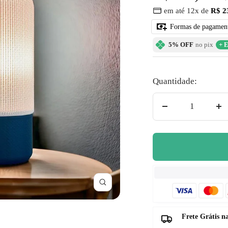
â
em até 12x de
R$ 2
no
promocional
Formas de pagamen
5% OFF
no pix
+ E
Quantidade:
Diminuir
Au
quantidade
qu
Zoom
Frete Grátis 