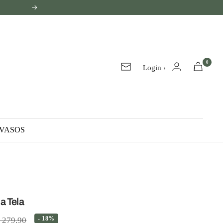
Próxima
0
Login ›
Lista
de
e-
mails
VASOS
a Tela
eço
- 18%
 279,90