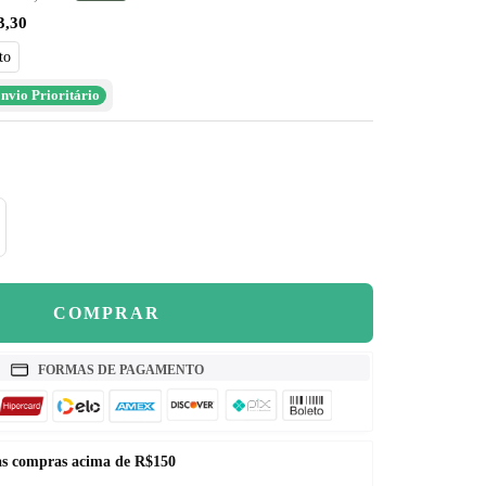
–
3,30
rmal
to
nvio Prioritário
mentar
antidade
COMPRAR
FORMAS DE PAGAMENTO
nas compras acima de R$150