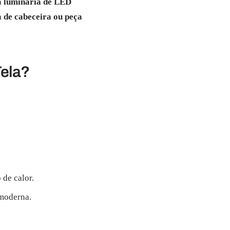
ta
luminária de LED
a de cabeceira ou peça
Tela?
 de calor.
 moderna.