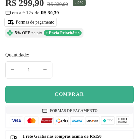
Preço
R$ 299,90
- 9%
Preço
R$ 329,90
normal
em até 12x de
R$ 30,39
promocional
Formas de pagamento
5% OFF
no pix
+ Envio Prioritário
Quantidade:
Diminuir
Aumentar
quantidade
quantidade
COMPRAR
FORMAS DE PAGAMENTO
Frete Grátis nas compras acima de R$150