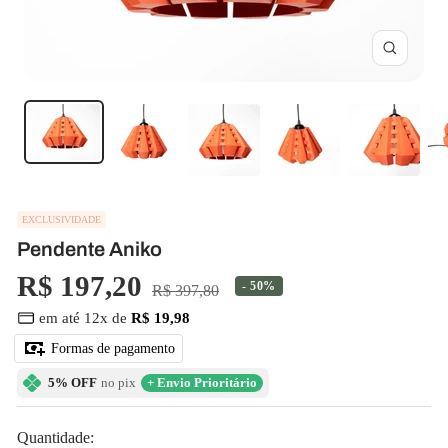
Zoom
EXCLUSIVIDADE
Pendente Aniko
Preço
R$ 197,20
- 50%
Preço
R$ 397,80
normal
em até 12x de
R$ 19,98
promocional
Formas de pagamento
5% OFF
no pix
+ Envio Prioritário
Quantidade: