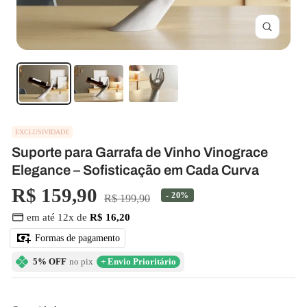
Zoom
EXCLUSIVIDADE
Suporte para Garrafa de Vinho Vinograce
Elegance – Sofisticação em Cada Curva
Preço
R$ 159,90
- 20%
Preço
R$ 199,90
normal
em até 12x de
R$ 16,20
promocional
Formas de pagamento
5% OFF
no pix
+ Envio Prioritário