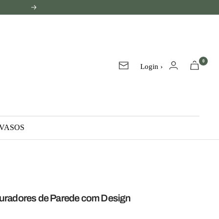
Próxima
0
Login ›
Lista
de
e-
mails
VASOS
duradores de Parede com Design