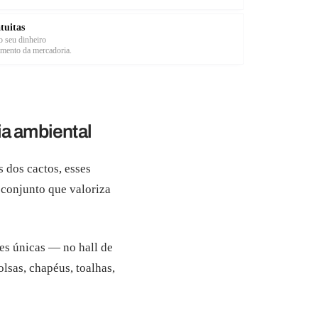
tuitas
 seu dinheiro
imento da mercadoria.
ia ambiental
 dos cactos, esses
conjunto que valoriza
es únicas — no hall de
lsas, chapéus, toalhas,