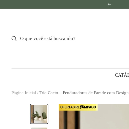
Pular
Anterior
para
o
conteúdo
CATÁ
Página Inicial
Trio Cacto – Penduradores de Parede com Design