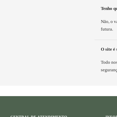
Tenho q
Não, o v
futura.
O site é
Todo nos
seguranç