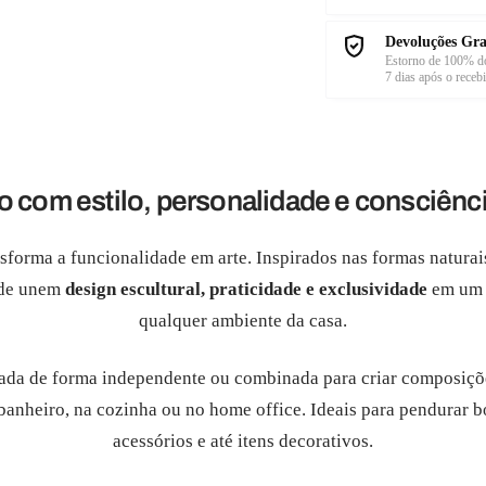
Devoluções Gra
Estorno de 100% do
7 dias após o receb
 com estilo, personalidade e consciênc
sforma a funcionalidade em arte. Inspirados nas formas naturais
ede unem
design escultural, praticidade e exclusividade
em um 
qualquer ambiente da casa.
ada de forma independente ou combinada para criar composiçõ
 banheiro, na cozinha ou no home office. Ideais para pendurar bo
acessórios e até itens decorativos.