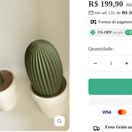
â
Preço
R$ 199,90
Pr
R$
em até 12x de
R$ 2
no
promocional
Formas de pagamen
5% OFF
no pix
+ E
Quantidade:
Diminuir
Au
quantidade
qu
Zoom
Frete Grátis 