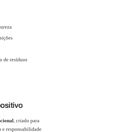
tureza
sições
o de resíduos
a
s
ositivo
ncional
, criado para
o e responsabilidade