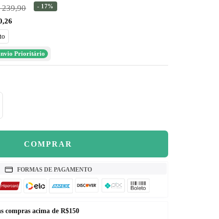
–
eço
- 17%
 239,90
0,26
rmal
to
nvio Prioritário
mentar
antidade
COMPRAR
FORMAS DE PAGAMENTO
nas compras acima de R$150